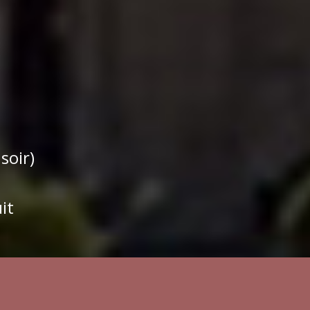
soir)
it