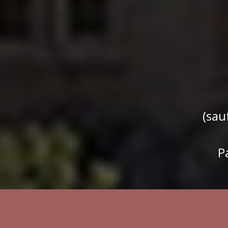
(sau
P