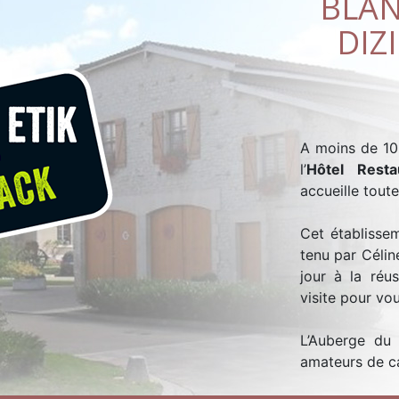
BLAN
DIZ
A moins de 10
l’
Hôtel Resta
accueille tout
Cet établissem
tenu par Célin
jour à la réu
visite pour vo
L’Auberge du 
amateurs de ca