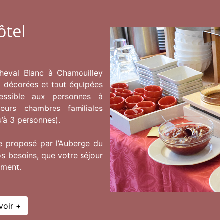
ôtel
heval Blanc à Chamouilley
t décorées et tout équipées
ssible aux personnes à
ieurs chambres familiales
Previous
u’à 3 personnes).
 proposé par l’Auberge du
s besoins, que votre séjour
ément.
voir +