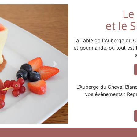
Le
et le 
La Table de L’Auberge du Ch
et gourmande, où tout est f
Next
L’Auberge du Cheval Blanc
vos évènements : Repas