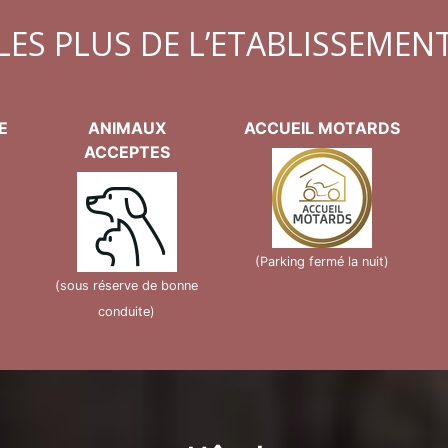
LES PLUS DE L’ETABLISSEMEN
E
ANIMAUX
ACCUEIL MOTARDS
ACCEPTES
(Parking fermé la nuit)
(sous réserve de bonne
conduite)